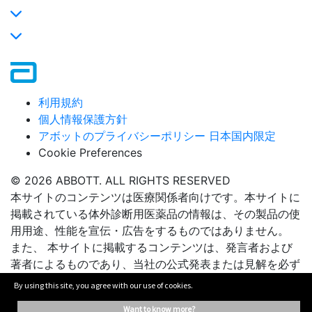
利用規約
個人情報保護方針
アボットのプライバシーポリシー 日本国内限定
Cookie Preferences
© 2026 ABBOTT. ALL RIGHTS RESERVED
本サイトのコンテンツは医療関係者向けです。本サイトに
掲載されている体外診断用医薬品の情報は、その製品の使
用用途、性能を宣伝・広告をするものではありません。
また、 本サイトに掲載するコンテンツは、発言者および
著者によるものであり、当社の公式発表または見解を必ず
しも表わしているものではありません。公開されたコンテ
By using this site, you agree with our use of cookies.
ンツは、いかなる推奨、提携も意味するものではありませ
want to know more?